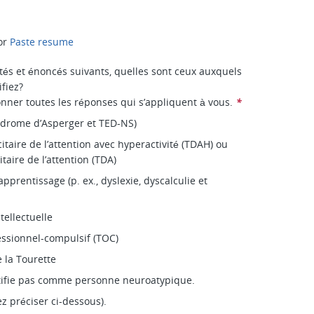
or
Paste resume
ités et énoncés suivants, quelles sont ceux auxquels
ifiez?
ionner toutes les réponses qui s’appliquent à vous.
*
ndrome d’Asperger et TED-NS)
itaire de l’attention avec hyperactivité (TDAH) ou
itaire de l’attention (TDA)
apprentissage (p. ex., dyslexie, dyscalculie et
tellectuelle
ssionnel-compulsif (TOC)
 la Tourette
tifie pas comme personne neuroatypique.
ez préciser ci-dessous).