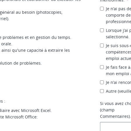
Je n’ai pas 
 général au besoin (photocopies,
comporte des
iel).
professionne
Lorsque j’ai
sélectionné.
e problèmes et en gestion du temps.
orale.
Je suis sous
ainsi qu'une capacité à extraire les
compétences
emploi actue
lution de problèmes.
Je fais face
mon emploi 
Je n’ai renco
Autre (veuill
s :
Si vous avez cho
(champ
aire avec Microsoft Excel.
Commentaires)
e Microsoft Office: