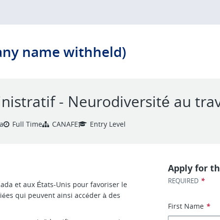
any name withheld)
stratif - Neurodiversité au trav
a
Full Time
CANAFE
Entry Level
Apply for th
*
REQUIRED
ada et aux États-Unis pour favoriser le
ées qui peuvent ainsi accéder à des
First Name
*