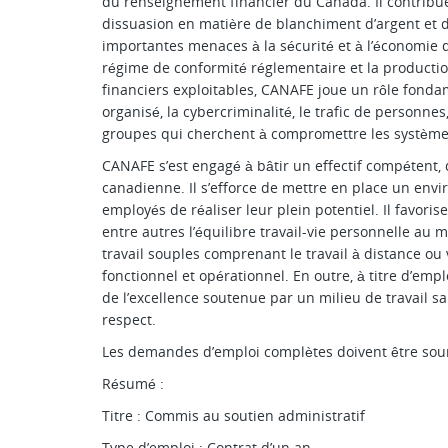
du renseignement financier du Canada. Il contribue à
dissuasion en matière de blanchiment d’argent et 
importantes menaces à la sécurité et à l’économie 
régime de conformité réglementaire et la product
financiers exploitables, CANAFE joue un rôle fonda
organisé, la cybercriminalité, le trafic de personnes
groupes qui cherchent à compromettre les système
CANAFE s’est engagé à bâtir un effectif compétent, d
canadienne. Il s’efforce de mettre en place un env
employés de réaliser leur plein potentiel. Il favoris
entre autres l’équilibre travail-vie personnelle au 
travail souples comprenant le travail à distance ou v
fonctionnel et opérationnel. En outre, à titre d’emp
de l’excellence soutenue par un milieu de travail sain
respect.
Les demandes d’emploi complètes doivent être soum
Résumé :
Titre : Commis au soutien administratif
Type d’emploi : Contrat d’un an