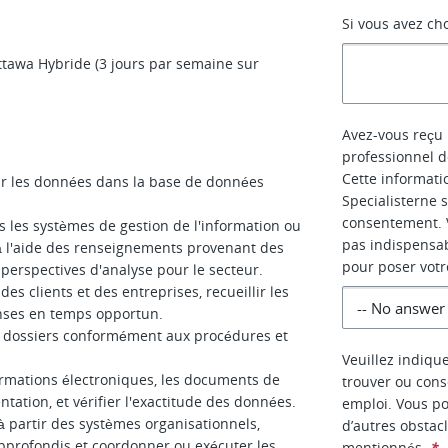
Si vous avez cho
tawa Hybride (3 jours par semaine sur
Avez-vous reçu 
professionnel d
Cette informati
sir les données dans la base de données
Specialisterne 
consentement. V
ns les systèmes de gestion de l'information ou
pas indispensa
à l'aide des renseignements provenant des
pour poser votr
s perspectives d'analyse pour le secteur.
clients et des entreprises, recueillir les
onses en temps opportun.
es dossiers conformément aux procédures et
Veuillez indiqu
nformations électroniques, les documents de
trouver ou cons
tation, et vérifier l'exactitude des données.
emploi. Vous po
à partir des systèmes organisationnels,
d’autres obstac
approfondis et coordonner ou exécuter les
mentionnés.
*