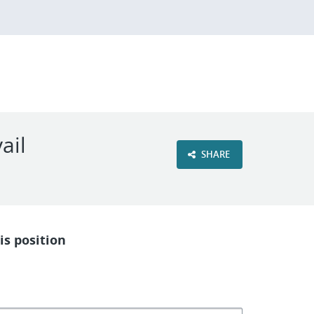
ail
SHARE
is position