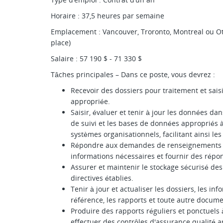
Horaire : 37,5 heures par semaine
Emplacement : Vancouver, Troronto, Montreal ou Ot
place)
Salaire : 57 190 $ - 71 330 $
Tâches principales – Dans ce poste, vous devrez :
Recevoir des dossiers pour traitement et sai
appropriée.
Saisir, évaluer et tenir à jour les données da
de suivi et les bases de données appropriés 
systèmes organisationnels, facilitant ainsi le
Répondre aux demandes de renseignements des 
informations nécessaires et fournir des rép
Assurer et maintenir le stockage sécurisé d
directives établies.
Tenir à jour et actualiser les dossiers, les i
référence, les rapports et toute autre documen
Produire des rapports réguliers et ponctuels 
effectuer des contrôles d'assurance qualité 