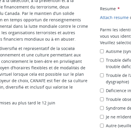
 la détection, à la prévention et à la
de financement du terrorisme, deux
Resume
*
du Canada. Par le maintien d’un solide
Attach resume
ion en temps opportun de renseignements
mental dans la lutte mondiale contre le crime
Parmi les ident
, les organisations terroristes et autres
vous vous ident
s financiers mondiaux ou à en abuser.
Veuillez sélect
iversifié et représentatif de la société
Autisme (sy
ironnement et une culture permettant aux
Trouble défic
e concrètement le bien-être en privilégiant
trouble défic
moyen d’horaires flexibles et de modalités de
irtuel lorsque cela est possible sur le plan
Trouble de l’
loyeur de choix, CANAFE est fier de sa culture
dysgraphie)
, diversifié et inclusif qui valorise le
Déficience in
Trouble obse
ises au plus tard le 12 juin
Syndrome de
Je ne m’iden
Autre (veuill